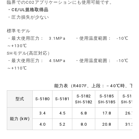
臨界でのCO2アプリケーションにも使用可能です。
・CE/UL規格取得品
・圧力損失が少ない
標準モデル
・最大使用圧力： 3.1MPa ・使用温度範囲： -10℃
～+130℃
SHモデル(高圧対応）
・最大使用圧力： 4.5MPa ・使用温度範囲： -10℃
～+110℃
能力表（R407F、上段：－40℃時、下段
S-5182
S-5185
S-5187
型式
S-5180
S-5181
SH-5182
SH-5185
SH-5187
3.4
4.5
6.8
17.8
26.7
能力 (kW)
4.0
5.2
8.0
20.8
31.3