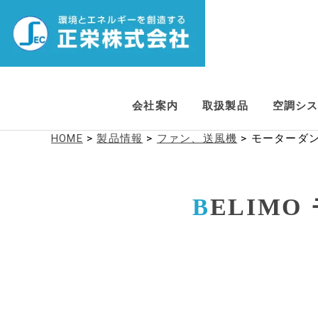
会社案内
取扱製品
空調シ
HOME
>
製品情報
>
ファン、送風機
>
モーターダ
ELIMO
B