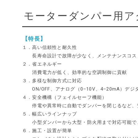
モーターダンパー用
ア
【特長】
１．高い信頼性と耐久性
長寿命設計で故障が少なく、メンテナンスコス
２．省エネルギー
消費電力が低く、効率的な空調制御に貢献
３．多様な制御方式に対応
ON/OFF、アナログ（0–10V、4–20mA）デジタル
４．安全機構（フェイルセーフ機能）
停電や異常時に自動でダンパーを閉じるなど、
５．幅広いラインナップ
小型ダンパーから大型・防火用まで対応可能で
６．施工・設置が簡単